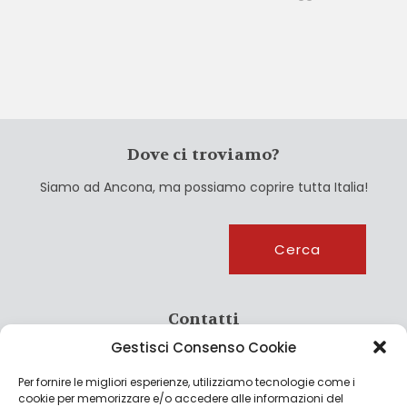
Dove ci troviamo?
Siamo ad Ancona, ma possiamo coprire tutta Italia!
Cerca
Cerca
Contatti
Gestisci Consenso Cookie
info@culturagroalimentare.com
Per fornire le migliori esperienze, utilizziamo tecnologie come i
cookie per memorizzare e/o accedere alle informazioni del