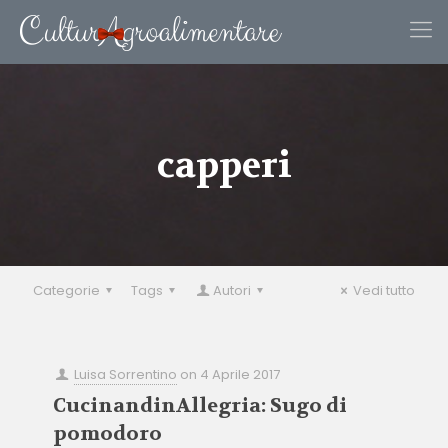
capperi
Categorie
Tags
Autori
Vedi tutto
Luisa Sorrentino
on
4 Aprile 2017
CucinandinAllegria: Sugo di
pomodoro