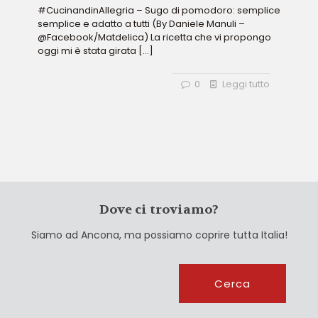
#CucinandinAllegria – Sugo di pomodoro: semplice
semplice e adatto a tutti (By Daniele Manuli –
@Facebook/Matdelica) La ricetta che vi propongo
oggi mi è stata girata
[…]
0
Leggi tutto
Dove ci troviamo?
Siamo ad Ancona, ma possiamo coprire tutta Italia!
Cerca
Cerca