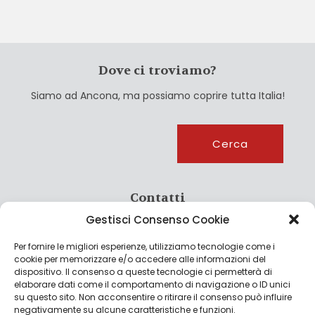
Dove ci troviamo?
Siamo ad Ancona, ma possiamo coprire tutta Italia!
Cerca
Cerca
Contatti
Gestisci Consenso Cookie
info@culturagroalimentare.com
Per fornire le migliori esperienze, utilizziamo tecnologie come i
cookie per memorizzare e/o accedere alle informazioni del
dispositivo. Il consenso a queste tecnologie ci permetterà di
elaborare dati come il comportamento di navigazione o ID unici
Note legali
su questo sito. Non acconsentire o ritirare il consenso può influire
negativamente su alcune caratteristiche e funzioni.