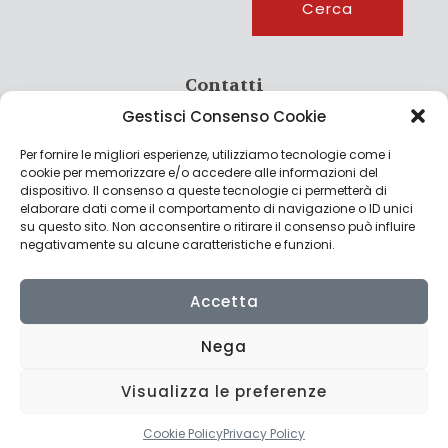
Cerca
Contatti
Gestisci Consenso Cookie
info@culturagroalimentare.com
Per fornire le migliori esperienze, utilizziamo tecnologie come i
cookie per memorizzare e/o accedere alle informazioni del
dispositivo. Il consenso a queste tecnologie ci permetterà di
elaborare dati come il comportamento di navigazione o ID unici
Note legali
su questo sito. Non acconsentire o ritirare il consenso può influire
negativamente su alcune caratteristiche e funzioni.
Privacy Policy
Cookie Policy
Accetta
Nega
Visualizza le preferenze
© 2022 CulturAgroalimentare di Raffaello De Crescenzo - P.IVA
02636290427 | Made with
by
Consolidati
Cookie Policy
Privacy Policy