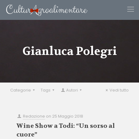
Gianluca Polegri
Categorie
Tags
Autori
Vedi tutto
Redazione
on
25 Maggio 2018
Wine Show a Todi: “Un sorso al
cuore”