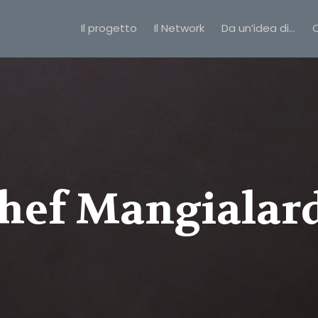
Il progetto
Il Network
Da un’idea di…
C
hef Mangialar