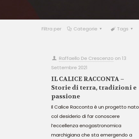
Filtra per
Categorie
Tags
Raffaello De Crescenzo
on
13
Settembre 2021
IL CALICE RACCONTA –
Storie di terra, tradizioni e
passione
Il Calice Racconta è un progetto nato
col desiderio di far conoscere
l’eccellenza enogastronomica
marchigiana che sta emergendo a