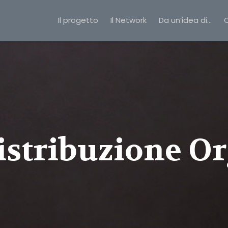
Il progetto
Il Network
Da un’idea di…
C
istribuzione Or