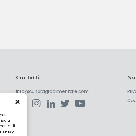
Contatti
No
info@culturagroalimentare.com
Priv
Coo
 per
enso a
ca
mento di
consenso