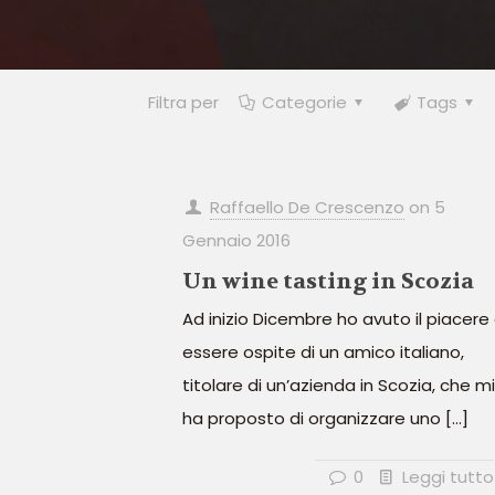
Filtra per
Categorie
Tags
Raffaello De Crescenzo
on
5
Gennaio 2016
Un wine tasting in Scozia
Ad inizio Dicembre ho avuto il piacere 
essere ospite di un amico italiano,
titolare di un’azienda in Scozia, che mi
ha proposto di organizzare uno
[…]
0
Leggi tutto