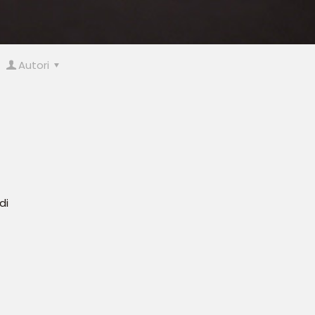
Autori
di