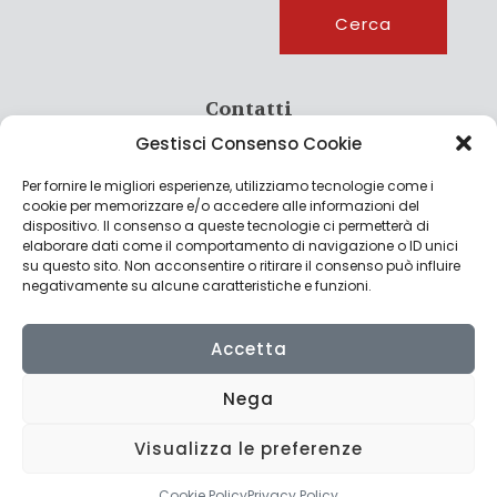
Cerca
Cerca
Contatti
Gestisci Consenso Cookie
info@culturagroalimentare.com
Per fornire le migliori esperienze, utilizziamo tecnologie come i
cookie per memorizzare e/o accedere alle informazioni del
dispositivo. Il consenso a queste tecnologie ci permetterà di
elaborare dati come il comportamento di navigazione o ID unici
Note legali
su questo sito. Non acconsentire o ritirare il consenso può influire
negativamente su alcune caratteristiche e funzioni.
Privacy Policy
Cookie Policy
Accetta
Nega
Visualizza le preferenze
© 2022 CulturAgroalimentare di Raffaello De Crescenzo - P.IVA
02636290427 | Made with
by
Consolidati
Cookie Policy
Privacy Policy