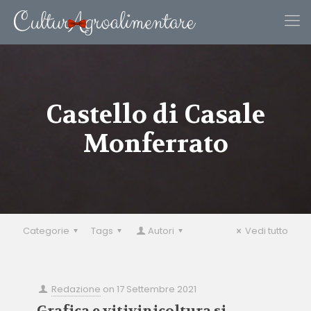
Castello di Casale
Monferrato
Categorie
Tags
Autori
Vedi tutto
Redazione
on
17 Settembre 2021
Grafica e vitivinicoltura si