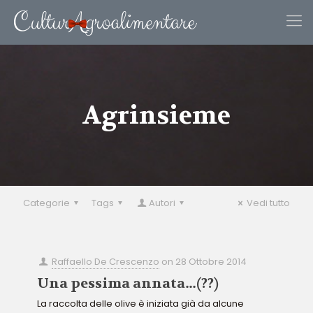
Agrinsieme
Categorie
Tags
Autori
Vedi tutto
Raffaello De Crescenzo
on
28 Ottobre 2014
Una pessima annata…(??)
La raccolta delle olive è iniziata già da alcune