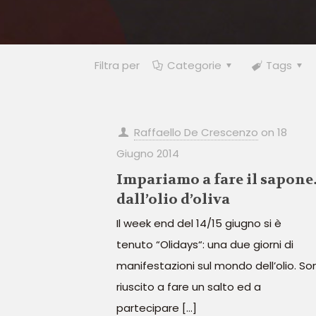
Filtra per
Categorie
Tags
Raffaello De Crescenzo
on
18
Giugno 2014
Impariamo a fare il sapon
dall’olio d’oliva
Il week end del 14/15 giugno si è
tenuto “Olidays“: una due giorni di
manifestazioni sul mondo dell’olio. So
riuscito a fare un salto ed a
partecipare
[…]