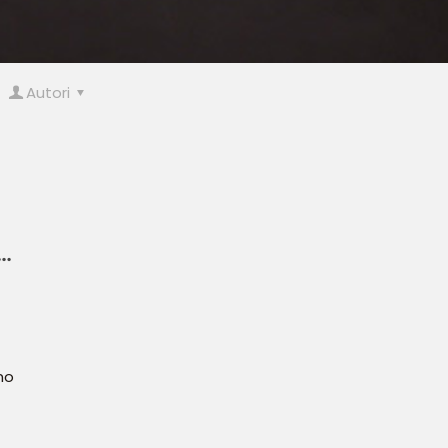
Autori
e…
no