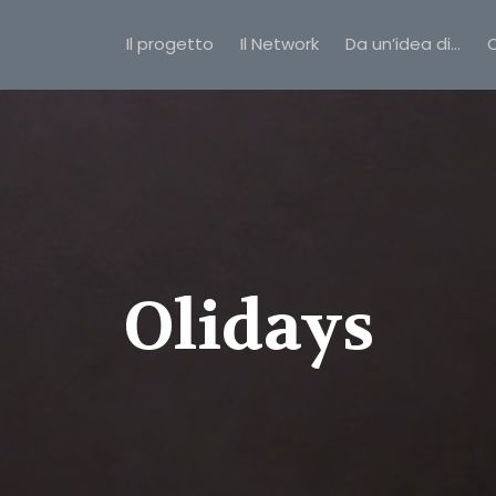
Il progetto
Il Network
Da un’idea di…
C
Olidays