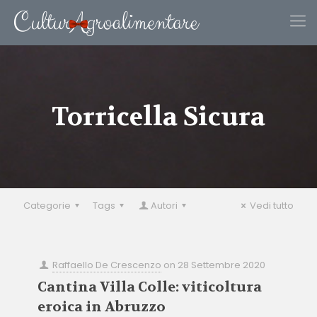
Torricella Sicura
Categorie
Tags
Autori
Vedi tutto
Raffaello De Crescenzo
on
28 Settembre 2020
Cantina Villa Colle: viticoltura
eroica in Abruzzo