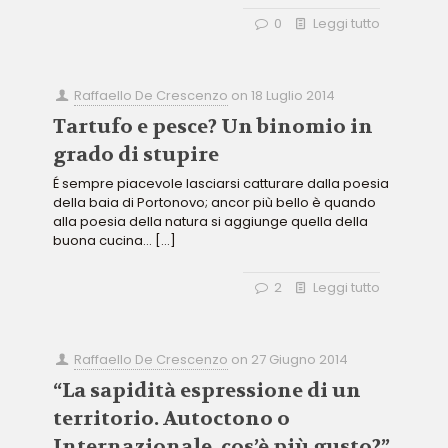
0
Leggi tutto
Raffaello De Crescenzo
on
18 Luglio 2014
Tartufo e pesce? Un binomio in
grado di stupire
É sempre piacevole lasciarsi catturare dalla poesia
della baia di Portonovo; ancor più bello è quando
alla poesia della natura si aggiunge quella della
buona cucina…
[…]
2
Leggi tutto
Raffaello De Crescenzo
on
27 Giugno 2014
“La sapidità espressione di un
territorio. Autoctono o
Internazionale, cos’è più gusto?”