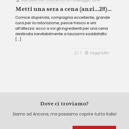
Raffaello De Crescenzo
on
13 Maggio 2014
Metti una sera a cena (anzi…2!!)…
Cornice stupenda, compagnia eccellente, grande
cura per la ristorazione, pesce fresco e vini
all’altezza: ecco a voi gli ingredienti per una cena
destinata inevitabilmente a lasciarmi soddisfatto.
[…]
1
Leggi tutto
Dove ci troviamo?
Siamo ad Ancona, ma possiamo coprire tutta Italia!
Cerca