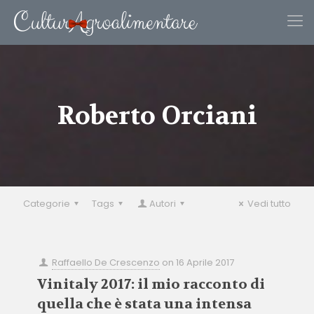
Roberto Orciani
Categorie
Tags
Autori
Vedi tutto
Raffaello De Crescenzo
on
16 Aprile 2017
Vinitaly 2017: il mio racconto di
quella che è stata una intensa