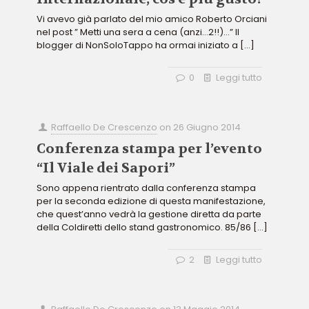
Vi avevo già parlato del mio amico Roberto Orciani
nel post ” Metti una sera a cena (anzi…2!!)…” Il
blogger di NonSoloTappo ha ormai iniziato a
[…]
0
Leggi tutto
Raffaello De Crescenzo
on
26 Giugno 2014
Conferenza stampa per l’evento
“Il Viale dei Sapori”
Sono appena rientrato dalla conferenza stampa
per la seconda edizione di questa manifestazione,
che quest’anno vedrà la gestione diretta da parte
della Coldiretti dello stand gastronomico. 85/86
[…]
2
Leggi tutto