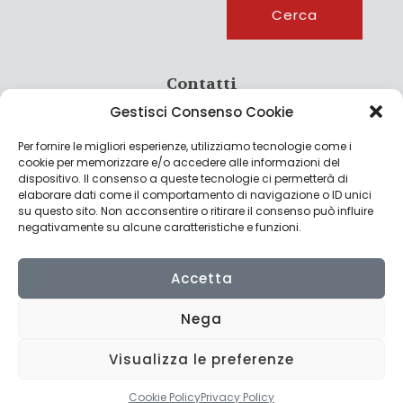
Cerca
Contatti
Gestisci Consenso Cookie
info@culturagroalimentare.com
Per fornire le migliori esperienze, utilizziamo tecnologie come i
cookie per memorizzare e/o accedere alle informazioni del
dispositivo. Il consenso a queste tecnologie ci permetterà di
elaborare dati come il comportamento di navigazione o ID unici
Note legali
su questo sito. Non acconsentire o ritirare il consenso può influire
negativamente su alcune caratteristiche e funzioni.
Privacy Policy
Cookie Policy
Accetta
Nega
Visualizza le preferenze
© 2022 CulturAgroalimentare di Raffaello De Crescenzo - P.IVA
02636290427 | Made with
by
Consolidati
Cookie Policy
Privacy Policy