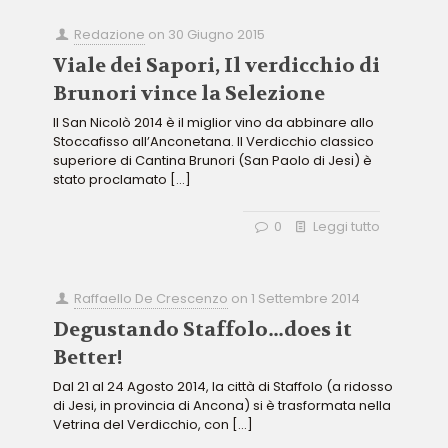
Redazione
on
30 Giugno 2015
Viale dei Sapori, Il verdicchio di
Brunori vince la Selezione
Il San Nicolò 2014 è il miglior vino da abbinare allo
Stoccafisso all’Anconetana. Il Verdicchio classico
superiore di Cantina Brunori (San Paolo di Jesi) è
stato proclamato
[…]
0
Leggi tutto
Raffaello De Crescenzo
on
1 Settembre 2014
Degustando Staffolo…does it
Better!
Dal 21 al 24 Agosto 2014, la città di Staffolo (a ridosso
di Jesi, in provincia di Ancona) si è trasformata nella
Vetrina del Verdicchio, con
[…]