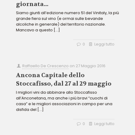
giornata…
Siamo giunti all’edizione numero 51 del Vinitaly, la più
grande fiera sul vino (e ormai sulle bevande
alcoliche in generale) del territorio nazionale.
Mancavo a questo
[…]
0
Leggi tutto
Raffaello De Crescenzo
on
27 Maggio 2016
Ancona Capitale dello
Stoccafisso, dal 27 al 29 maggio
I migliori vini da abbinare allo Stoccafisso
all’Anconetana, ma anche i più bravi “cuochi di
casa” e le migliori associazioni in campo per una
disfida del
[…]
0
Leggi tutto