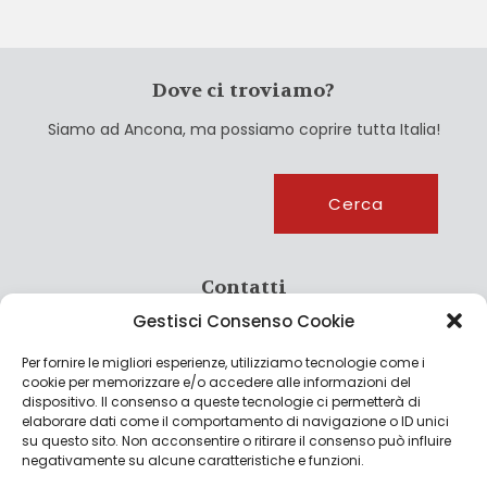
Dove ci troviamo?
Siamo ad Ancona, ma possiamo coprire tutta Italia!
Cerca
Cerca
Contatti
Gestisci Consenso Cookie
info@culturagroalimentare.com
Per fornire le migliori esperienze, utilizziamo tecnologie come i
cookie per memorizzare e/o accedere alle informazioni del
dispositivo. Il consenso a queste tecnologie ci permetterà di
elaborare dati come il comportamento di navigazione o ID unici
Note legali
su questo sito. Non acconsentire o ritirare il consenso può influire
negativamente su alcune caratteristiche e funzioni.
Privacy Policy