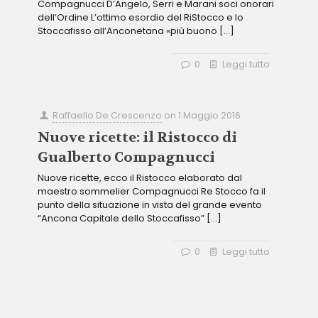
Compagnucci D’Angelo, Serri e Marani soci onorari
dell’Ordine L’ottimo esordio del RiStocco e lo
Stoccafisso all’Anconetana «più buono
[…]
0
Leggi tutto
Raffaello De Crescenzo
on
1 Maggio 2016
Nuove ricette: il Ristocco di
Gualberto Compagnucci
Nuove ricette, ecco il Ristocco elaborato dal
maestro sommelier Compagnucci Re Stocco fa il
punto della situazione in vista del grande evento
“Ancona Capitale dello Stoccafisso”
[…]
0
Leggi tutto