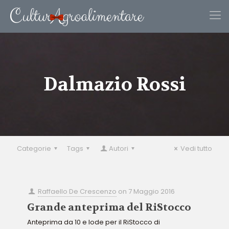
Dalmazio Rossi
Categorie
Tags
Autori
Vedi tutto
Raffaello De Crescenzo
on
7 Maggio 2016
Grande anteprima del RiStocco
Anteprima da 10 e lode per il RiStocco di