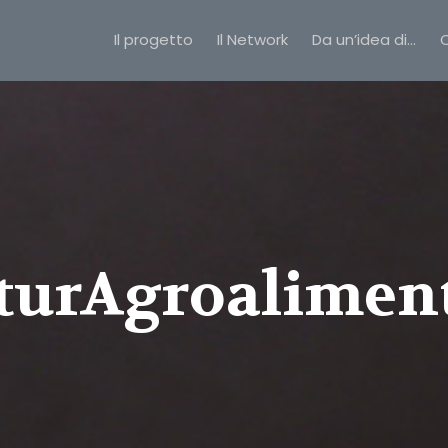
Il progetto
Il Network
Da un’idea di…
C
turAgroalimen