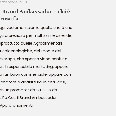
ettembre 2019
l Brand Ambassador – chi è
 cosa fa
ggi vediamo insieme quella che è una
igura preziosa per moltissime aziende,
oprattutto quelle Agroalimentari,
iticoloenologiche, del Food e del
everage, che spesso viene confusa
on il responsabile marketing, oppure
on un buon commerciale, oppure con
rmatore o addirittura, in certi casi,
on un promoter da G.D.O. o da
o.Re.Ca... il Brand Ambassador
Approfondimenti