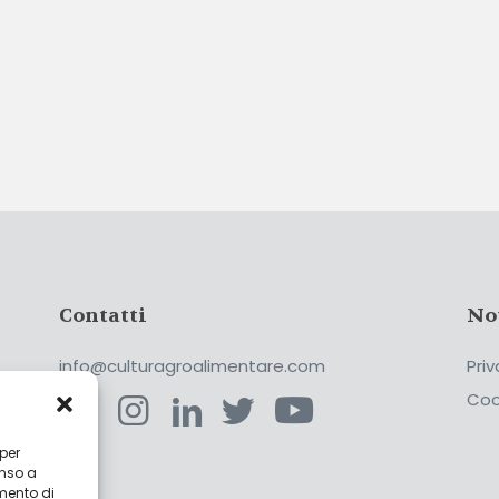
Contatti
No
info@culturagroalimentare.com
Priv
Coo
 per
enso a
ca
mento di