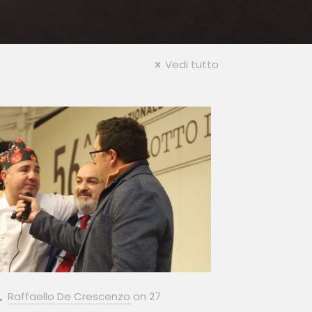
Vedi tutto
Raffaello De Crescenzo
on
27