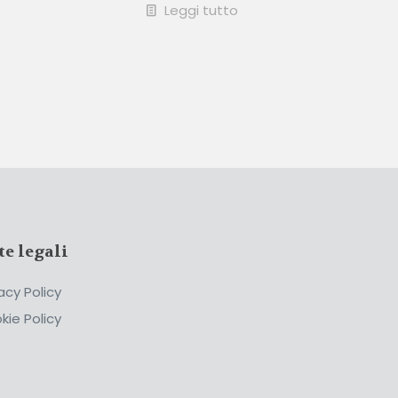
Leggi tutto
te legali
acy Policy
kie Policy