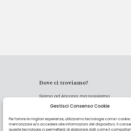
Dove ci troviamo?
Siamo ad Ancona, ma possiamo
coprire tutta Italia!
Gestisci Consenso Cookie
Per fornire le migliori esperienze, utilizziamo tecnologie come i cookie
Cerca
memorizzare e/o accedere alle informazioni del dispositivo. Il cons
Cer
queste tecnologie ci permetterà di elaborare dati come il comporta