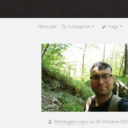
Filtra per
Categorie
Tags
Pierangelo Lupo
on
26 Ottobre 202