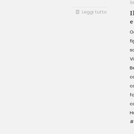
S
Leggi tutto
I
e
O
f
s
V
B
c
c
fo
c
H
#