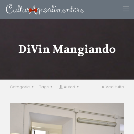
DiVin Mangiando
Categorie
Tags
Autori
Vedi tutto