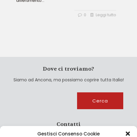
divertimento...
0
Leggi tutto
Dove ci troviamo?
Siamo ad Ancona, ma possiamo coprire tutta Italia!
Cerca
Cerca
Contatti
Gestisci Consenso Cookie
info@culturagroalimentare.com