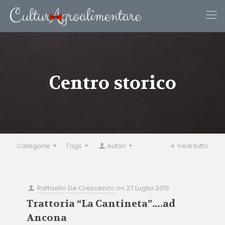
Centro storico
Categorie
Tags
Autori
Vedi tutto
Raffaello De Crescenzo
on
27 Luglio 2015
Trattoria “La Cantineta”….ad
Ancona