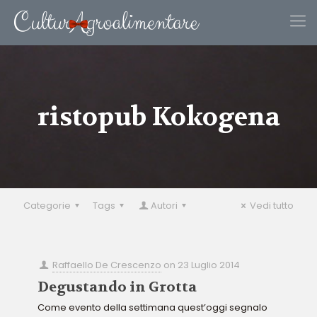
ristopub Kokogena
Categorie
Tags
Autori
Vedi tutto
Raffaello De Crescenzo
on
23 Luglio 2014
Degustando in Grotta
Come evento della settimana quest’oggi segnalo