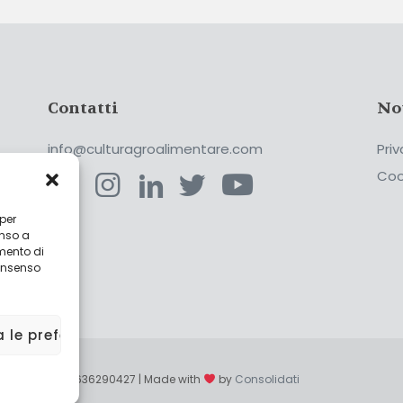
Contatti
No
info@culturagroalimentare.com
Priv
Coo
 per
enso a
ca
mento di
consenso
a le preferenze
enzo - P.IVA 02636290427 | Made with
by
Consolidati