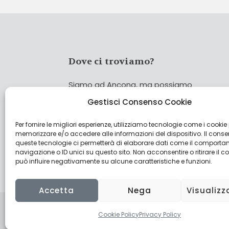
Dove ci troviamo?
Siamo ad Ancona, ma possiamo
coprire tutta Italia!
Gestisci Consenso Cookie
Per fornire le migliori esperienze, utilizziamo tecnologie come i cookie
Cerca
memorizzare e/o accedere alle informazioni del dispositivo. Il cons
Cer
queste tecnologie ci permetterà di elaborare dati come il comporta
navigazione o ID unici su questo sito. Non acconsentire o ritirare il 
può influire negativamente su alcune caratteristiche e funzioni.
Accetta
Nega
Visualizz
Cookie Policy
Privacy Policy
© 2022 CulturAgroalimentare di Raffaello De Cresc