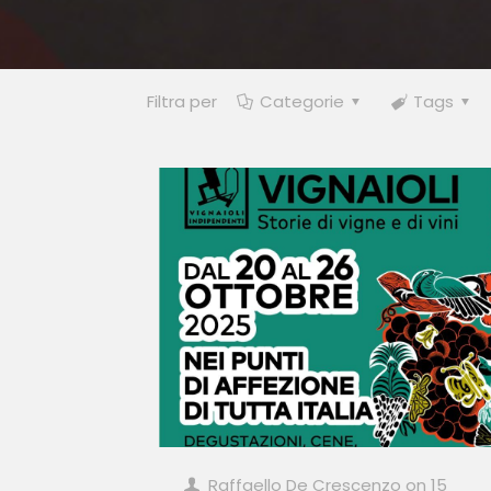
Filtra per
Categorie
Tags
Raffaello De Crescenzo
on
15