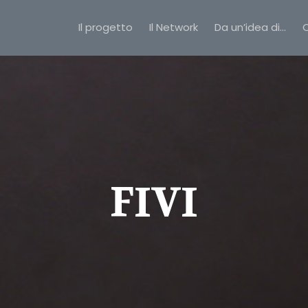
Il progetto
Il Network
Da un’idea di…
C
FIVI