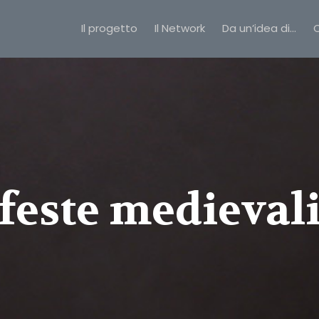
Il progetto
Il Network
Da un’idea di…
C
feste medieval