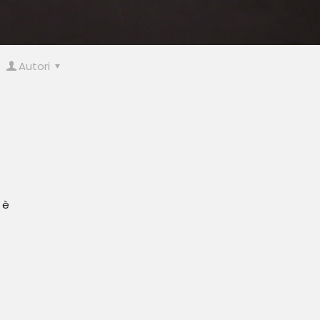
Autori
 è