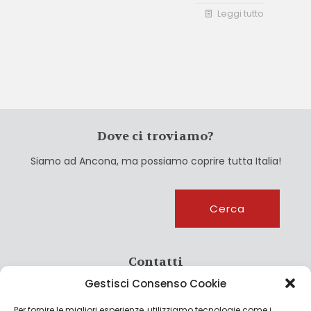
Leggi tutto
Dove ci troviamo?
Siamo ad Ancona, ma possiamo coprire tutta Italia!
Cerca
Cerca
Contatti
Gestisci Consenso Cookie
info@culturagroalimentare.com
Per fornire le migliori esperienze, utilizziamo tecnologie come i