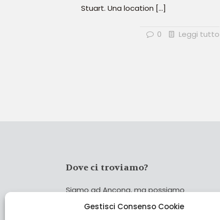
Stuart. Una location
[…]
0
Leggi tutto
Dove ci troviamo?
Siamo ad Ancona, ma possiamo
coprire tutta Italia!
Gestisci Consenso Cookie