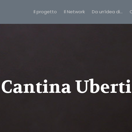
Il progetto
Il Network
Da un’idea di…
C
Cantina Uberti