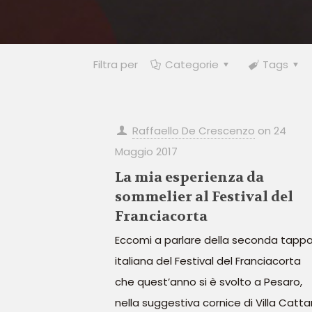
Filtra per
Categorie
Tags
Raffaello De Crescenzo
on
24
Maggio 2017
La mia esperienza da
sommelier al Festival del
Franciacorta
Eccomi a parlare della seconda tapp
italiana del Festival del Franciacorta
che quest’anno si è svolto a Pesaro,
nella suggestiva cornice di Villa Catta