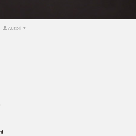
Autori
a
ni