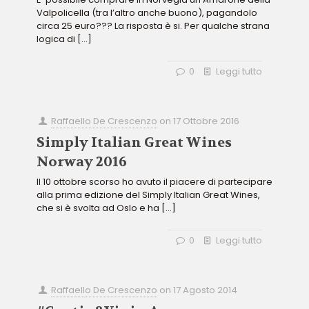
Valpolicella (tra l’altro anche buono), pagandolo
circa 25 euro??? La risposta è si. Per qualche strana
logica di
[…]
0
Leggi tutto
Raffaello De Crescenzo
on
17 Ottobre 2016
Simply Italian Great Wines
Norway 2016
Il 10 ottobre scorso ho avuto il piacere di partecipare
alla prima edizione del Simply Italian Great Wines,
che si è svolta ad Oslo e ha
[…]
0
Leggi tutto
Raffaello De Crescenzo
on
17 Agosto 2014