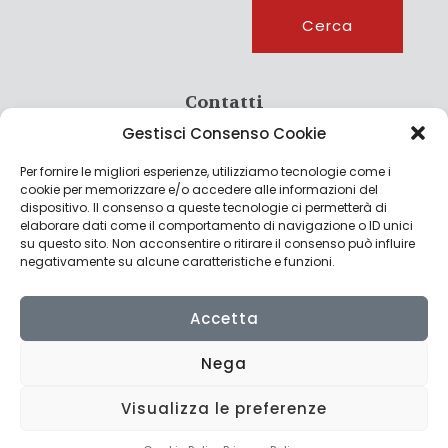
Cerca
Cerca
Contatti
Gestisci Consenso Cookie
info@culturagroalimentare.com
Per fornire le migliori esperienze, utilizziamo tecnologie come i
cookie per memorizzare e/o accedere alle informazioni del
dispositivo. Il consenso a queste tecnologie ci permetterà di
elaborare dati come il comportamento di navigazione o ID unici
Note legali
su questo sito. Non acconsentire o ritirare il consenso può influire
negativamente su alcune caratteristiche e funzioni.
Privacy Policy
Cookie Policy
Accetta
Nega
Visualizza le preferenze
© 2022 CulturAgroalimentare di Raffaello De Crescenzo - P.IVA
02636290427 | Made with
by
Consolidati