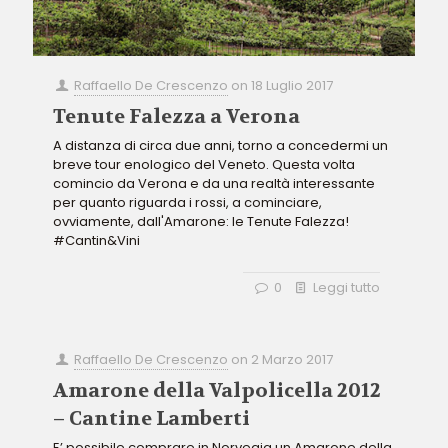
Raffaello De Crescenzo
on
18 Luglio 2017
Tenute Falezza a Verona
A distanza di circa due anni, torno a concedermi un
breve tour enologico del Veneto. Questa volta
comincio da Verona e da una realtà interessante
per quanto riguarda i rossi, a cominciare,
ovviamente, dall'Amarone: le Tenute Falezza!
#Cantin&Vini
0
Leggi tutto
Raffaello De Crescenzo
on
2 Marzo 2017
Amarone della Valpolicella 2012
– Cantine Lamberti
E’ possibile comprare in Norvegia un Amarone della