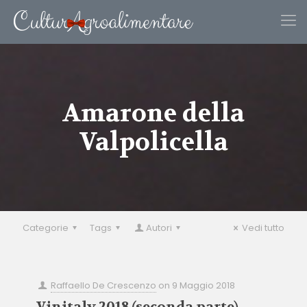
Amarone della
Valpolicella
Categorie
Tags
Autori
Vedi tutto
Raffaello De Crescenzo
on
9 Maggio 2018
Vinitaly 2018 (seconda parte)