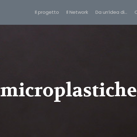
Il progetto
Il Network
Da un’idea di…
C
microplastiche