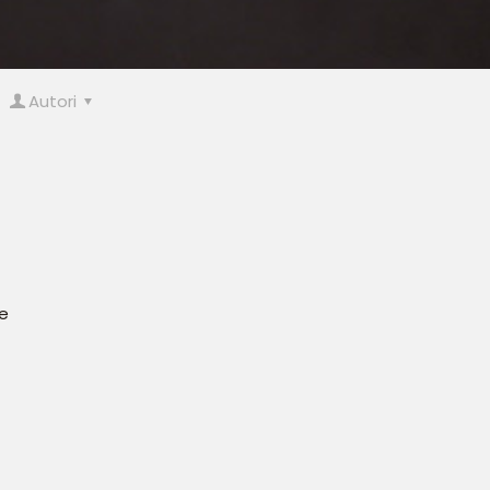
Autori
re