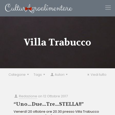
Villa Trabucco
Categorie
Tags
Autori
Vedi tutto
Redazione
on
12 Ottobre 2017
“Uno…Due…Tre…STELLA!!”
Venerdì 20 ottobre ore 20.30 presso Villa Trabucco