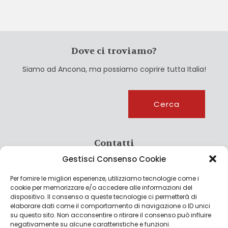
Dove ci troviamo?
Siamo ad Ancona, ma possiamo coprire tutta Italia!
Cerca
Cerca
Contatti
Gestisci Consenso Cookie
info@culturagroalimentare.com
Per fornire le migliori esperienze, utilizziamo tecnologie come i
cookie per memorizzare e/o accedere alle informazioni del
dispositivo. Il consenso a queste tecnologie ci permetterà di
elaborare dati come il comportamento di navigazione o ID unici
Note legali
su questo sito. Non acconsentire o ritirare il consenso può influire
negativamente su alcune caratteristiche e funzioni.