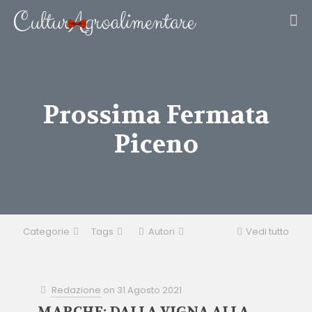
Prossima Fermata
Piceno
Categorie
Tags
Autori
Vedi tutto
Redazione
on
31 Agosto 2021
MARCHE: DALLA VIGNA ALLA