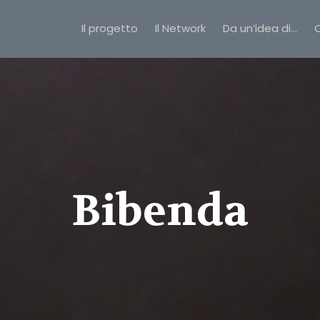
Il progetto
Il Network
Da un’idea di…
C
Bibenda