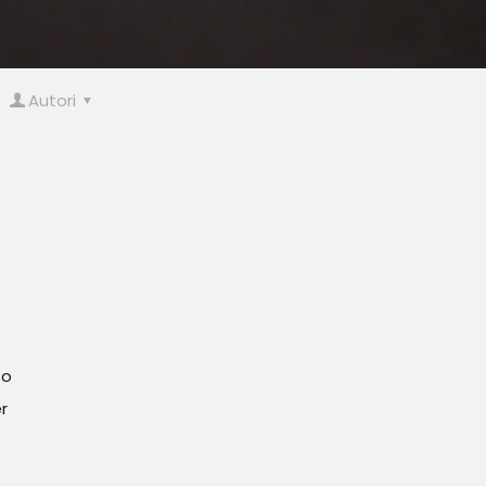
Autori
to
r