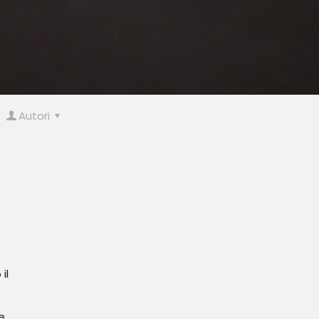
Autori
il
e