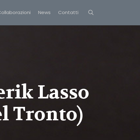
ollaborazioni
News
Contatti
erik Lasso
el Tronto)