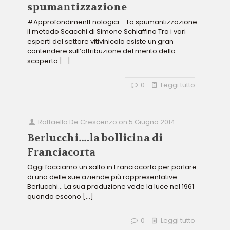
spumantizzazione
#ApprofondimentEnologici – La spumantizzazione:
il metodo Scacchi di Simone Schiaffino Tra i vari
esperti del settore vitivinicolo esiste un gran
contendere sull’attribuzione del merito della
scoperta
[…]
0
Leggi tutto
Raffaello De Crescenzo
on
5 Giugno 2014
Berlucchi….la bollicina di
Franciacorta
Oggi facciamo un salto in Franciacorta per parlare
di una delle sue aziende più rappresentative:
Berlucchi… La sua produzione vede la luce nel 1961
quando escono
[…]
0
Leggi tutto