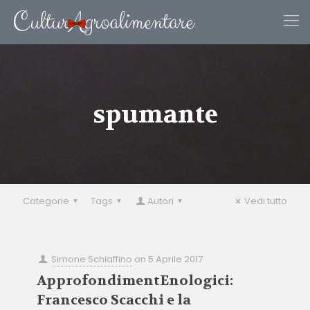
spumante
Categorie
Tags
Autori
Vedi tutto
Simone Schiaffino
on
5 Aprile 2017
ApprofondimentEnologici:
Francesco Scacchi e la