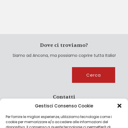
Dove ci troviamo?
Siamo ad Ancona, ma possiamo coprire tutta Italia!
Cerca
Cerca
Contatti
Gestisci Consenso Cookie
info@culturagroalimentare.com
Per fornire le migliori esperienze, utilizziamo tecnologie come i
cookie per memorizzare e/o accedere alle informazioni del
dispositivo. Il consenso a queste tecnologie ci permetterà di