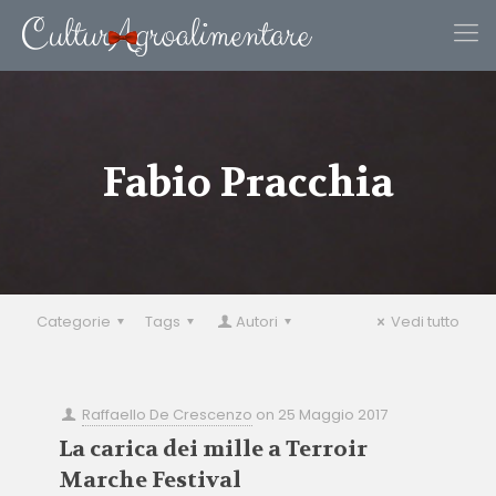
Fabio Pracchia
Categorie
Tags
Autori
Vedi tutto
Raffaello De Crescenzo
on
25 Maggio 2017
La carica dei mille a Terroir
Marche Festival