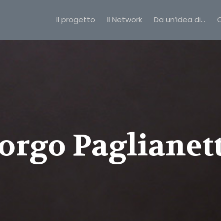
Il progetto
Il Network
Da un’idea di…
C
orgo Paglianet