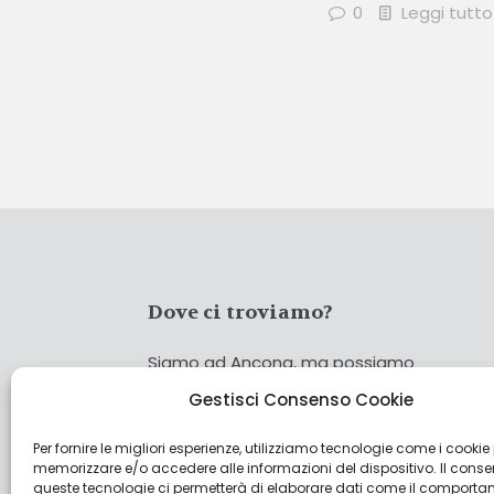
0
Leggi tutto
Dove ci troviamo?
Siamo ad Ancona, ma possiamo
coprire tutta Italia!
Gestisci Consenso Cookie
Per fornire le migliori esperienze, utilizziamo tecnologie come i cookie
Cerca
memorizzare e/o accedere alle informazioni del dispositivo. Il cons
Cer
queste tecnologie ci permetterà di elaborare dati come il comporta