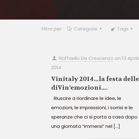
Filtra per
Categorie
Tags
Raffaello De Crescenzo
on
13 April
2014
Vinitaly 2014…la festa delle
diVin’emozioni….
Riuscire a riordinare le idee, le
emozioni, le impressioni, i sorrisi e le
speranze che ci si porta a casa dopo
una giornata “immersi” nel
[…]