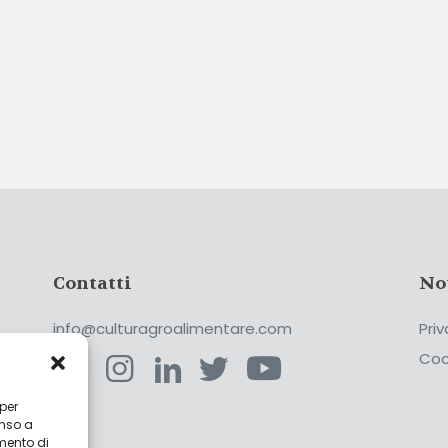
Contatti
No
info@culturagroalimentare.com
Priv
Coo
 per
enso a
ca
mento di