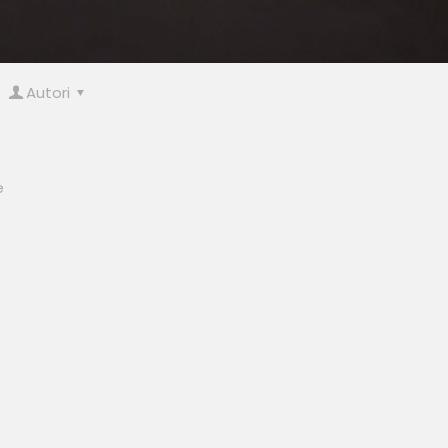
Autori
e