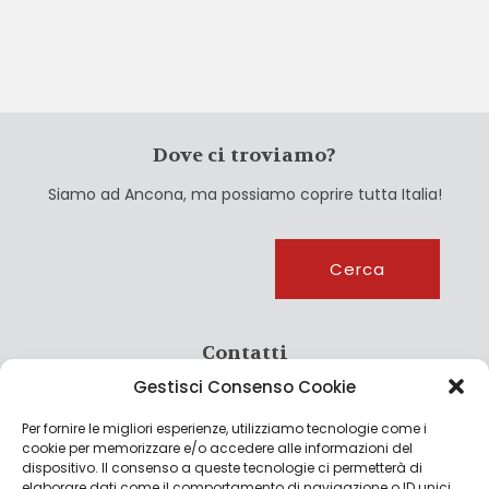
Dove ci troviamo?
Siamo ad Ancona, ma possiamo coprire tutta Italia!
Cerca
Cerca
Contatti
Gestisci Consenso Cookie
info@culturagroalimentare.com
Per fornire le migliori esperienze, utilizziamo tecnologie come i
cookie per memorizzare e/o accedere alle informazioni del
dispositivo. Il consenso a queste tecnologie ci permetterà di
elaborare dati come il comportamento di navigazione o ID unici