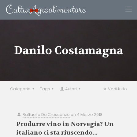
Danilo Costamagna
Categorie
Tags
Autori
Vedi tutto
Raffaello De Crescenzo
on
4 Marzo 2018
Produrre vino in Norvegia? Un
italiano ci sta riuscendo…