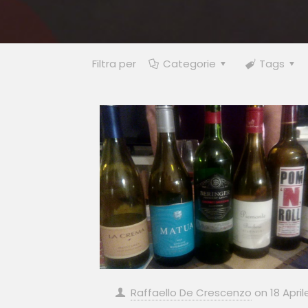
Filtra per
Categorie
Tags
Raffaello De Crescenzo
on
18 April