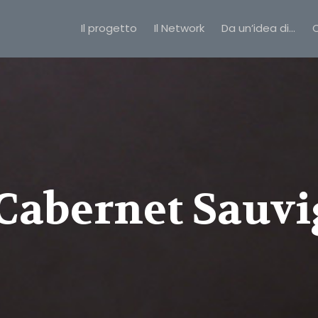
Il progetto
Il Network
Da un’idea di…
C
Cabernet Sauv