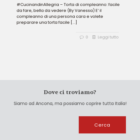
#CucinandinAllegria – Torta di compleanno: facile
da fare, bella da vedere (By Vanessa) E’ il
compleanno di una persona cara e volete
preparare una torta facile
[…]
0
Leggi tutto
Dove ci troviamo?
Siamo ad Ancona, ma possiamo coprire tutta Italia!
Cerca
Cerca