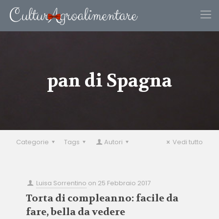
pan di Spagna
Categorie
Tags
Autori
Vedi tutto
Luisa Sorrentino
on
25 Febbraio 2017
Torta di compleanno: facile da
fare, bella da vedere