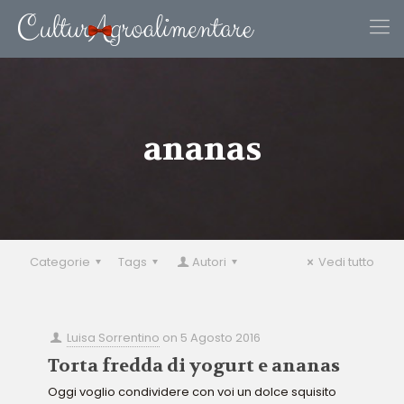
ananas
Categorie
Tags
Autori
Vedi tutto
Luisa Sorrentino
on
5 Agosto 2016
Torta fredda di yogurt e ananas
Oggi voglio condividere con voi un dolce squisito