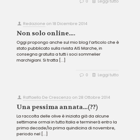
0
Leggi tutto
Redazione
on
18 Dicembre 2014
Non solo online….
Oggi propongo anche sul mio blog l’articolo che è
stato pubblicato sulla rivista AIS Marche, in
consegna gratuita a tutti i soci sommelier
marchigiani. Si tratta
[…]
0
Leggi tutto
Raffaello De Crescenzo
on
28 Ottobre 2014
Una pessima annata…(??)
La raccolta delle olive è iniziata già da alcune
settimane ormai in tutta Italia e terminerà entro la
prima decade/la prima quindicina di novembre,
periodo nel
[…]