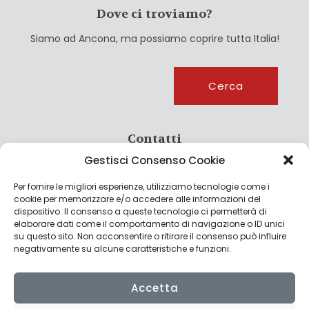
Dove ci troviamo?
Siamo ad Ancona, ma possiamo coprire tutta Italia!
Cerca
Cerca
Contatti
Gestisci Consenso Cookie
info@culturagroalimentare.com
Per fornire le migliori esperienze, utilizziamo tecnologie come i
cookie per memorizzare e/o accedere alle informazioni del
dispositivo. Il consenso a queste tecnologie ci permetterà di
elaborare dati come il comportamento di navigazione o ID unici
Note legali
su questo sito. Non acconsentire o ritirare il consenso può influire
negativamente su alcune caratteristiche e funzioni.
Privacy Policy
Cookie Policy
Accetta