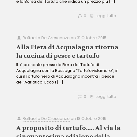
e la Borsa del Tartufo che indica un prezzo più
[…]
0
Leggi tutto
Raffaello De Crescenzo
on
31 Ottobre 2015
Alla Fiera di Acqualagna ritorna
la cucina di pesce e tartufo
Il è presente presso la Fiera del Tartufo di
Acqualagna con la Rassegna “Tartufovistamare“, in
cui il Tartufo nero di Acqualagna incontra il pesce
dell’Adriatico. Ecco i
[…]
0
Leggi tutto
Raffaello De Crescenzo
on
18 Ottobre 2015
A proposito di tartufo….. Al via la
cinquantesima edizione della