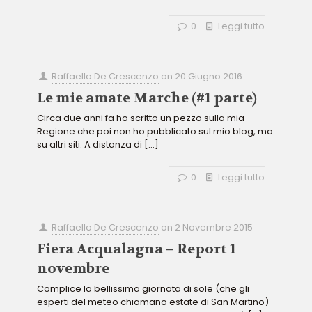
0
Leggi tutto
Raffaello De Crescenzo
on
20 Giugno 2016
Le mie amate Marche (#1 parte)
Circa due anni fa ho scritto un pezzo sulla mia
Regione che poi non ho pubblicato sul mio blog, ma
su altri siti. A distanza di
[…]
0
Leggi tutto
Raffaello De Crescenzo
on
2 Novembre 2015
Fiera Acqualagna – Report 1
novembre
Complice la bellissima giornata di sole (che gli
esperti del meteo chiamano estate di San Martino)