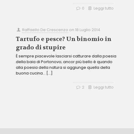
0
Leggi tutto
Raffaello De Crescenzo
on
18 Luglio 2014
Tartufo e pesce? Un binomio in
grado di stupire
É sempre piacevole lasciarsi catturare dalla poesia
della baia di Portonovo; ancor più bello è quando
alla poesia della natura si aggiunge quella della
buona cucina…
[…]
2
Leggi tutto