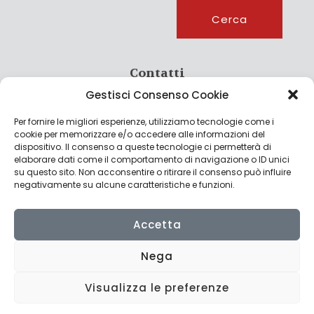
Cerca
Cerca
Contatti
Gestisci Consenso Cookie
info@culturagroalimentare.com
Per fornire le migliori esperienze, utilizziamo tecnologie come i
cookie per memorizzare e/o accedere alle informazioni del
dispositivo. Il consenso a queste tecnologie ci permetterà di
elaborare dati come il comportamento di navigazione o ID unici
Note legali
su questo sito. Non acconsentire o ritirare il consenso può influire
negativamente su alcune caratteristiche e funzioni.
Privacy Policy
Cookie Policy
Accetta
Nega
Visualizza le preferenze
© 2022 CulturAgroalimentare di Raffaello De Crescenzo - P.IVA
02636290427 | Made with
by
Consolidati