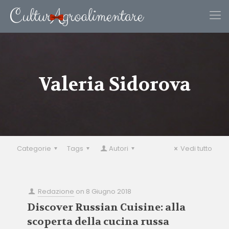
Valeria Sidorova
Categorie
Tags
Autori
Vedi tutto
Redazione
on
8 Giugno 2018
Discover Russian Cuisine: alla
scoperta della cucina russa